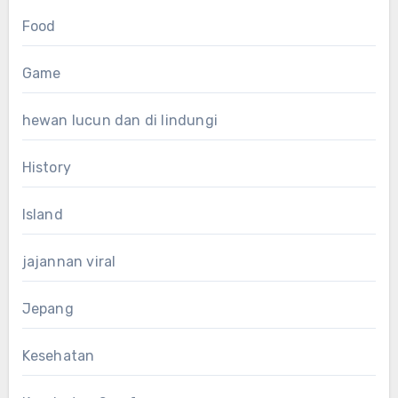
Food
Game
hewan lucun dan di lindungi
History
Island
jajannan viral
Jepang
Kesehatan