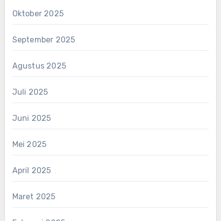
Oktober 2025
September 2025
Agustus 2025
Juli 2025
Juni 2025
Mei 2025
April 2025
Maret 2025