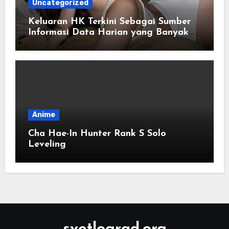
Uncategorized
Keluaran HK Terkini Sebagai Sumber
Informasi Data Harian yang Banyak
Dicari
Anime
Cha Hae-In Hunter Rank S Solo
Leveling