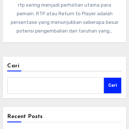
rtp sering menjadi perhatian utama para
pemain. RTP atau Return to Player adalah
persentase yang menunjukkan seberapa besar
potensi pengembalian dari taruhan yang…
Cari
Cari
Recent Posts