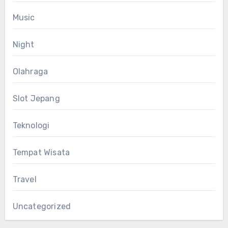
Music
Night
Olahraga
Slot Jepang
Teknologi
Tempat Wisata
Travel
Uncategorized