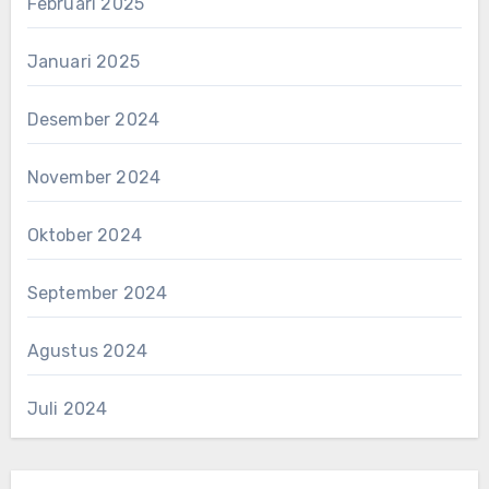
Februari 2025
Januari 2025
Desember 2024
November 2024
Oktober 2024
September 2024
Agustus 2024
Juli 2024