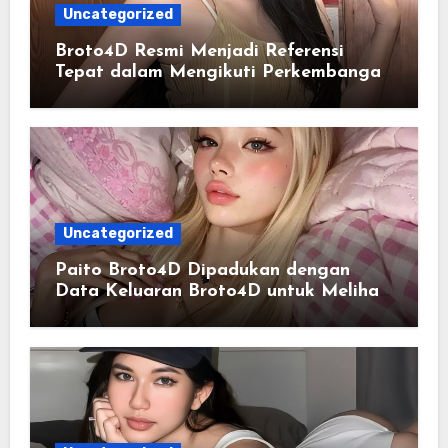
Uncategorized
Broto4D Resmi Menjadi Referensi
Tepat dalam Mengikuti Perkembangan
Data Togel
Uncategorized
Paito Broto4D Dipadukan dengan
Data Keluaran Broto4D untuk Melihat
Riwayat Hasil