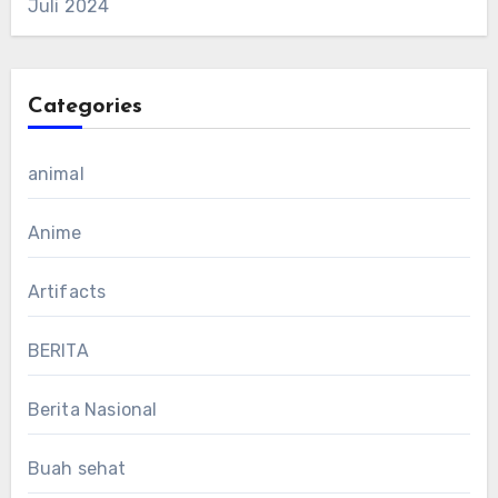
Juli 2024
Categories
animal
Anime
Artifacts
BERITA
Berita Nasional
Buah sehat