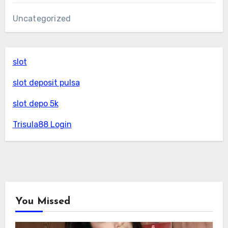
Uncategorized
slot
slot deposit pulsa
slot depo 5k
Trisula88 Login
You Missed