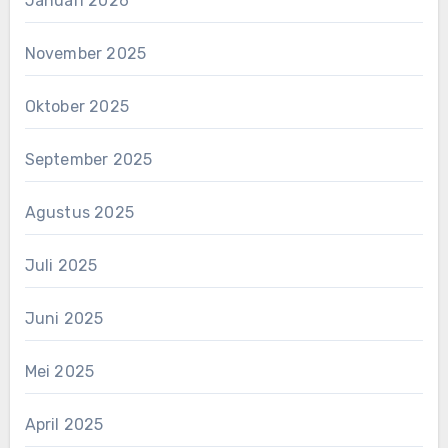
Januari 2026
November 2025
Oktober 2025
September 2025
Agustus 2025
Juli 2025
Juni 2025
Mei 2025
April 2025