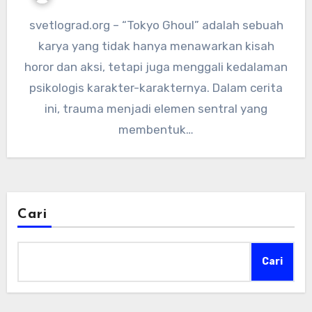
svetlograd.org – “Tokyo Ghoul” adalah sebuah
karya yang tidak hanya menawarkan kisah
horor dan aksi, tetapi juga menggali kedalaman
psikologis karakter-karakternya. Dalam cerita
ini, trauma menjadi elemen sentral yang
membentuk…
Cari
Cari