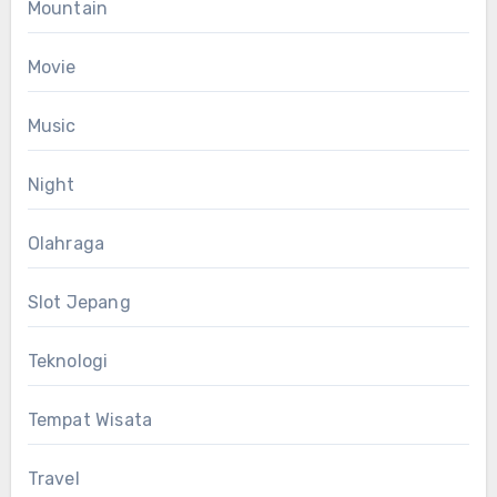
Mountain
Movie
Music
Night
Olahraga
Slot Jepang
Teknologi
Tempat Wisata
Travel