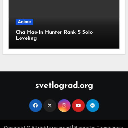
Anime
Cha Hae-In Hunter Rank S Solo
Leveling
svetlograd.org
Copyright © All rights reserved
|
Blogus
by
Themeansar
.