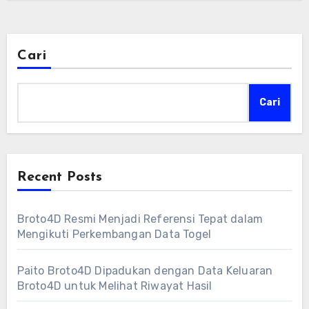
Cari
Cari
Recent Posts
Broto4D Resmi Menjadi Referensi Tepat dalam
Mengikuti Perkembangan Data Togel
Paito Broto4D Dipadukan dengan Data Keluaran
Broto4D untuk Melihat Riwayat Hasil