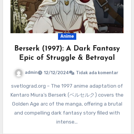
Anime
Berserk (1997): A Dark Fantasy
Epic of Struggle & Betrayal
admin
12/12/2024
Tidak ada komentar
svetlograd.org – The 1997 anime adaptation of
Kentaro Miura’s Berserk (ベルセルク) covers the
Golden Age arc of the manga, offering a brutal
and compelling dark fantasy story filled with
intense…