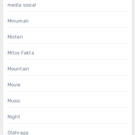
media sosial
Minuman
Misteri
Mitos Fakta
Mountain
Movie
Music
Night
Olahraga