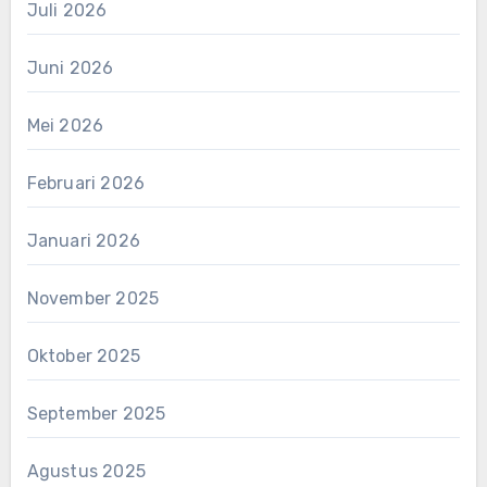
Juli 2026
Juni 2026
Mei 2026
Februari 2026
Januari 2026
November 2025
Oktober 2025
September 2025
Agustus 2025