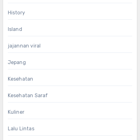
History
Island
jajannan viral
Jepang
Kesehatan
Kesehatan Saraf
Kuliner
Lalu Lintas