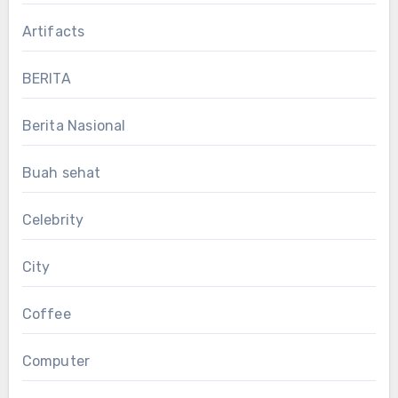
Artifacts
BERITA
Berita Nasional
Buah sehat
Celebrity
City
Coffee
Computer