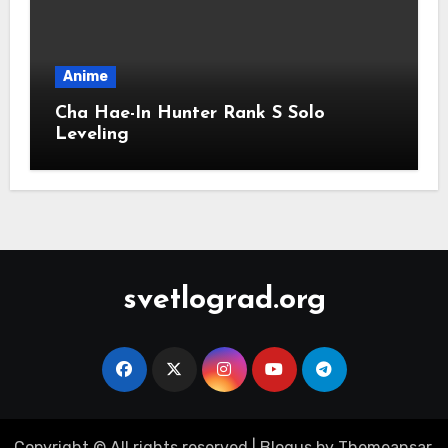
Anime
Cha Hae-In Hunter Rank S Solo
Leveling
svetlograd.org
Copyright © All rights reserved
|
Blogus
by
Themeansar
.