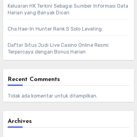
Keluaran HK Terkini Sebagai Sumber Informasi Data
Harian yang Banyak Dicari
Cha Hae-In Hunter Rank S Solo Leveling
Daftar Situs Judi Live Casino Online Resmi
Terpercaya dengan Bonus Harian
Recent Comments
Tidak ada komentar untuk ditampilkan.
Archives