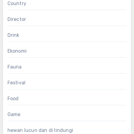
Country
Director
Drink
Ekonomi
Fauna
Festival
Food
Game
hewan lucun dan di lindungi