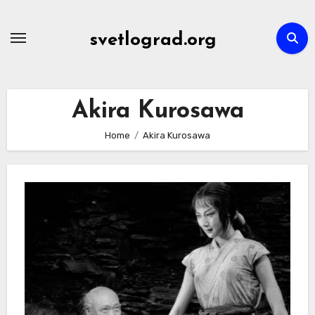
Skip
to
svetlograd.org
content
Akira Kurosawa
Home
Akira Kurosawa