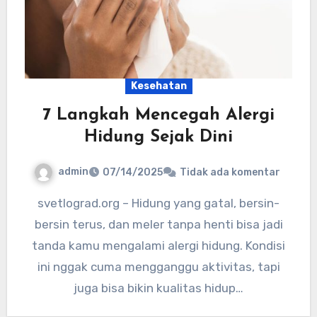
Kesehatan
7 Langkah Mencegah Alergi
Hidung Sejak Dini
admin
07/14/2025
Tidak ada komentar
svetlograd.org – Hidung yang gatal, bersin-
bersin terus, dan meler tanpa henti bisa jadi
tanda kamu mengalami alergi hidung. Kondisi
ini nggak cuma mengganggu aktivitas, tapi
juga bisa bikin kualitas hidup…