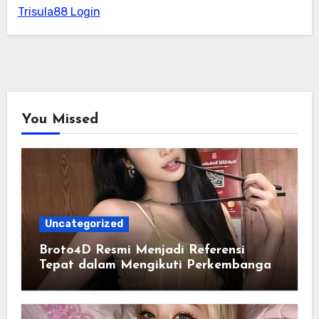
Trisula88 Login
You Missed
Uncategorized
Broto4D Resmi Menjadi Referensi
Tepat dalam Mengikuti Perkembangan
Data Togel