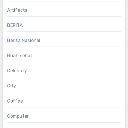
Artifacts
BERITA
Berita Nasional
Buah sehat
Celebrity
City
Coffee
Computer