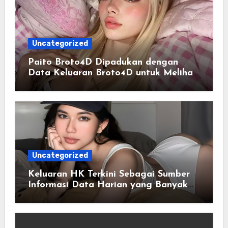
Uncategorized
Paito Broto4D Dipadukan dengan
Data Keluaran Broto4D untuk Melihat
Riwayat Hasil
Uncategorized
Keluaran HK Terkini Sebagai Sumber
Informasi Data Harian yang Banyak
Dicari