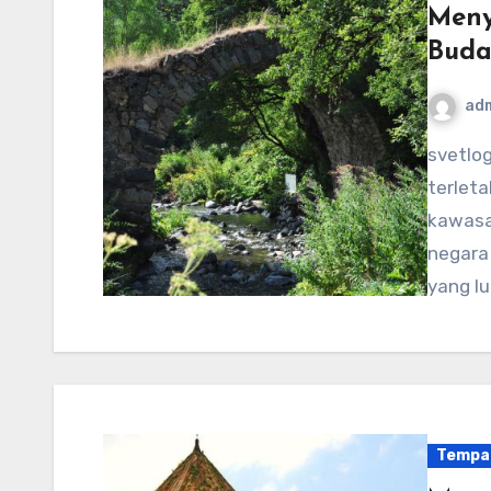
Meny
Buda
ad
svetlograd.org – Shikahogh State Reserve, yang
terleta
kawasa
negara
yang lu
Tempa