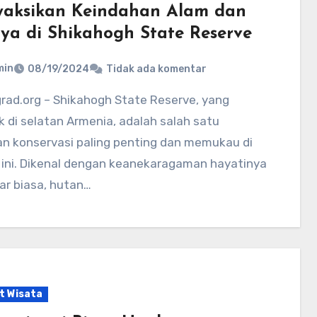
aksikan Keindahan Alam dan
ya di Shikahogh State Reserve
min
08/19/2024
Tidak ada komentar
k di selatan Armenia, adalah salah satu
n konservasi paling penting dan memukau di
 ini. Dikenal dengan keanekaragaman hayatinya
ar biasa, hutan…
t Wisata