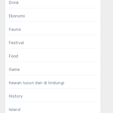
Drink
Ekonomi
Fauna
Festival
Food
Game
hewan lucun dan di lindungi
History
Island