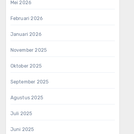
Mei 2026
Februari 2026
Januari 2026
November 2025
Oktober 2025
September 2025
Agustus 2025
Juli 2025
Juni 2025