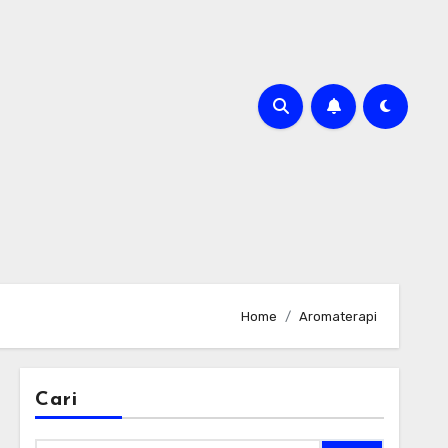
Home
Aromaterapi
Cari