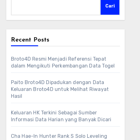
Cari
Recent Posts
Broto4D Resmi Menjadi Referensi Tepat
dalam Mengikuti Perkembangan Data Togel
Paito Broto4D Dipadukan dengan Data
Keluaran Broto4D untuk Melihat Riwayat
Hasil
Keluaran HK Terkini Sebagai Sumber
Informasi Data Harian yang Banyak Dicari
Cha Hae-In Hunter Rank S Solo Leveling