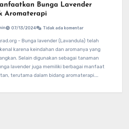
nfaatkan Bunga Lavender
k Aromaterapi
min
07/13/2024
Tidak ada komentar
ikenal karena keindahan dan aromanya yang
ngkan. Selain digunakan sebagai tanaman
unga lavender juga memiliki berbagai manfaat
tan, terutama dalam bidang aromaterapi.…