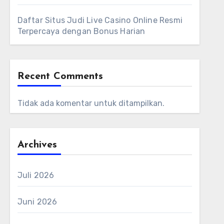
Daftar Situs Judi Live Casino Online Resmi
Terpercaya dengan Bonus Harian
Recent Comments
Tidak ada komentar untuk ditampilkan.
Archives
Juli 2026
Juni 2026