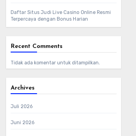
Daftar Situs Judi Live Casino Online Resmi
Terpercaya dengan Bonus Harian
Recent Comments
Tidak ada komentar untuk ditampilkan.
Archives
Juli 2026
Juni 2026