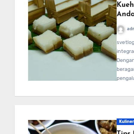
Kueh
Anda
ad
svetlograd.org – Kueh Melayu Brunei adalah bagian
integra
Dengan
beraga
pengal
Kuline
Tips