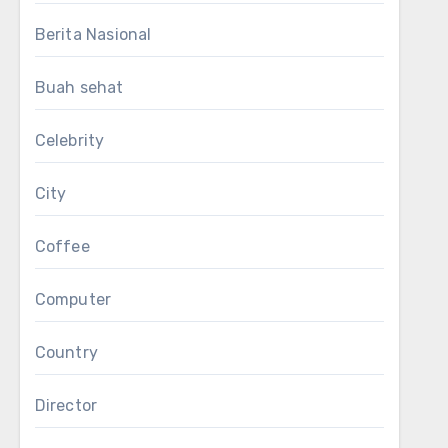
Berita Nasional
Buah sehat
Celebrity
City
Coffee
Computer
Country
Director