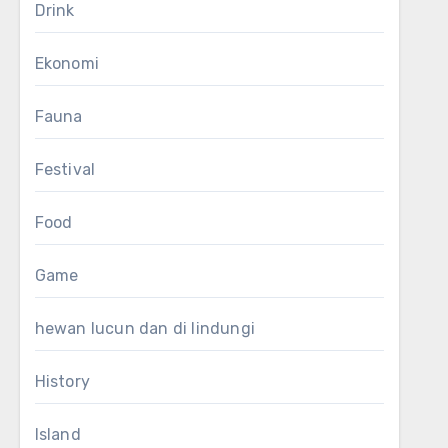
Drink
Ekonomi
Fauna
Festival
Food
Game
hewan lucun dan di lindungi
History
Island