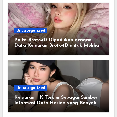
Uncategorized
Paito Broto4D Dipadukan dengan
Data Keluaran Broto4D untuk Melihat
Riwayat Hasil
Uncategorized
Keluaran HK Terkini Sebagai Sumber
Informasi Data Harian yang Banyak
Dicari