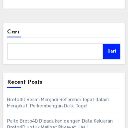
Cari
Cari
Recent Posts
Broto4D Resmi Menjadi Referensi Tepat dalam
Mengikuti Perkembangan Data Togel
Paito Broto4D Dipadukan dengan Data Keluaran
Broto4D untuk Melihat Riwayat Hasil