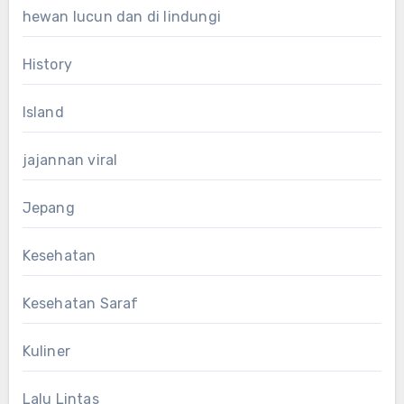
hewan lucun dan di lindungi
History
Island
jajannan viral
Jepang
Kesehatan
Kesehatan Saraf
Kuliner
Lalu Lintas