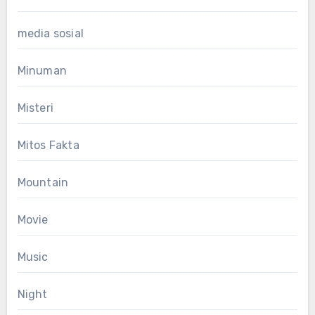
media sosial
Minuman
Misteri
Mitos Fakta
Mountain
Movie
Music
Night