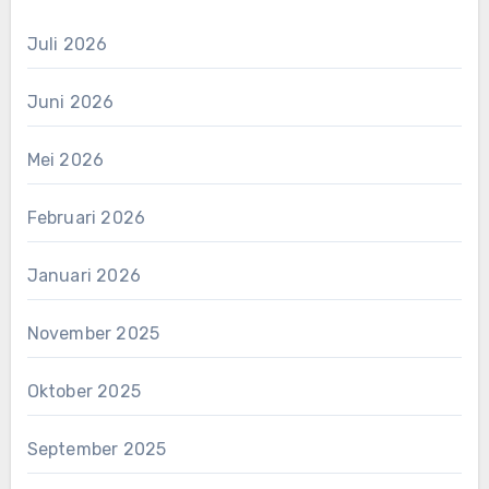
Juli 2026
Juni 2026
Mei 2026
Februari 2026
Januari 2026
November 2025
Oktober 2025
September 2025