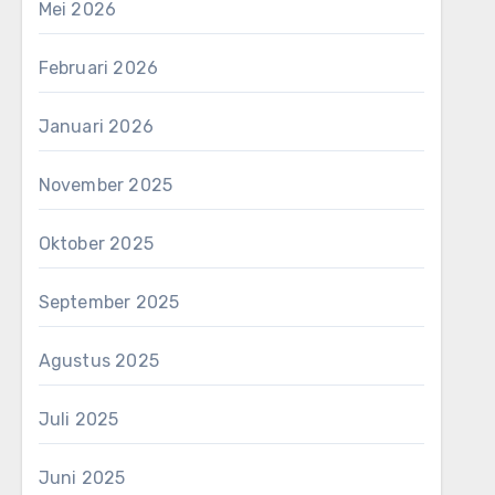
Mei 2026
Februari 2026
Januari 2026
November 2025
Oktober 2025
September 2025
Agustus 2025
Juli 2025
Juni 2025