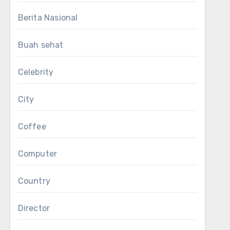
Berita Nasional
Buah sehat
Celebrity
City
Coffee
Computer
Country
Director