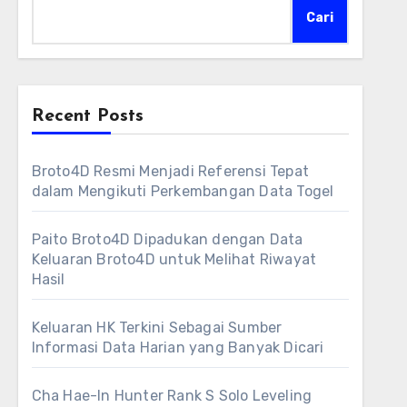
Cari
Recent Posts
Broto4D Resmi Menjadi Referensi Tepat
dalam Mengikuti Perkembangan Data Togel
Paito Broto4D Dipadukan dengan Data
Keluaran Broto4D untuk Melihat Riwayat
Hasil
Keluaran HK Terkini Sebagai Sumber
Informasi Data Harian yang Banyak Dicari
Cha Hae-In Hunter Rank S Solo Leveling