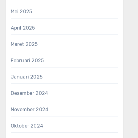
Mei 2025
April 2025
Maret 2025
Februari 2025
Januari 2025
Desember 2024
November 2024
Oktober 2024