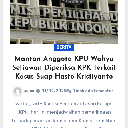
BERITA
Mantan Anggota KPU Wahyu
Setiawan Diperiksa KPK Terkait
Kasus Suap Hasto Kristiyanto
admin
01/02/2025
Tidak ada komentar
svetlograd – Komisi Pemberantasan Korupsi
(KPK) hari ini menjadwalkan pemeriksaan
terhadap mantan komisioner Komisi Pemilihan