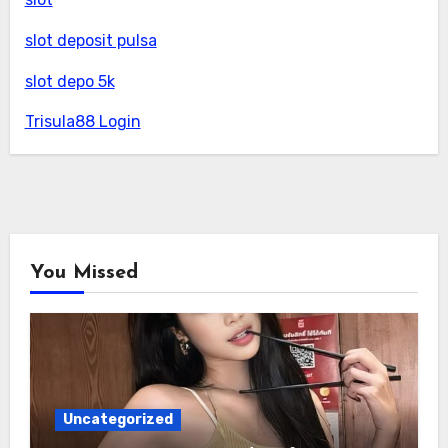
slot deposit pulsa
slot depo 5k
Trisula88 Login
You Missed
Uncategorized