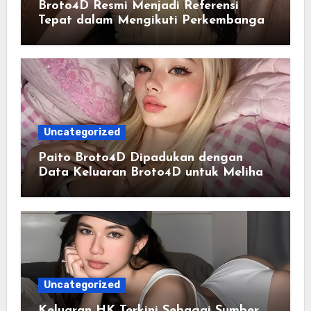
Broto4D Resmi Menjadi Referensi
Tepat dalam Mengikuti Perkembangan
Data Togel
Uncategorized
Paito Broto4D Dipadukan dengan
Data Keluaran Broto4D untuk Melihat
Riwayat Hasil
Uncategorized
Keluaran HK Terkini Sebagai Sumber