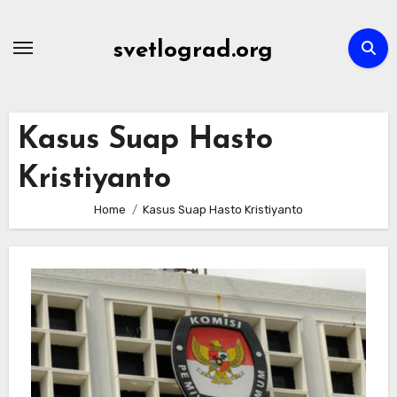
Skip
to
svetlograd.org
content
Kasus Suap Hasto
Kristiyanto
Home
Kasus Suap Hasto Kristiyanto