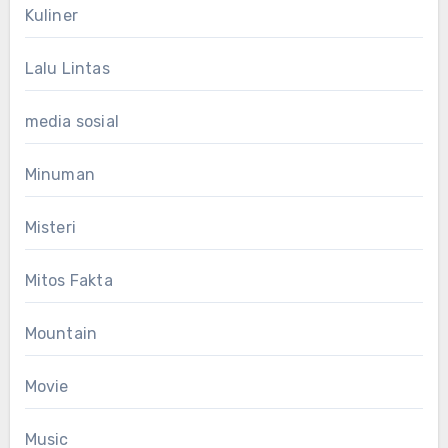
Kuliner
Lalu Lintas
media sosial
Minuman
Misteri
Mitos Fakta
Mountain
Movie
Music