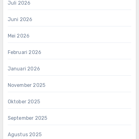
Juli 2026
Juni 2026
Mei 2026
Februari 2026
Januari 2026
November 2025
Oktober 2025
September 2025
Agustus 2025