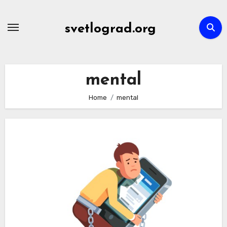
Skip
to
svetlograd.org
content
mental
Home
mental