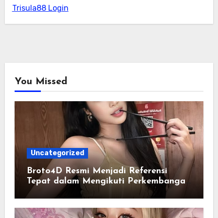
Trisula88 Login
You Missed
Uncategorized
Broto4D Resmi Menjadi Referensi
Tepat dalam Mengikuti Perkembangan
Data Togel