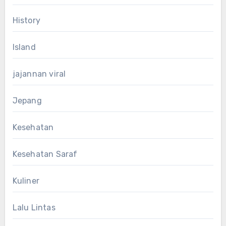
History
Island
jajannan viral
Jepang
Kesehatan
Kesehatan Saraf
Kuliner
Lalu Lintas