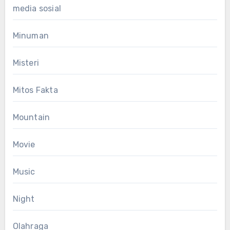
media sosial
Minuman
Misteri
Mitos Fakta
Mountain
Movie
Music
Night
Olahraga