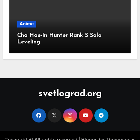
Anime
Cha Hae-In Hunter Rank S Solo
Leveling
svetlograd.org
Copyright © All rights reserved
|
Blogus
by
Themeansar
.