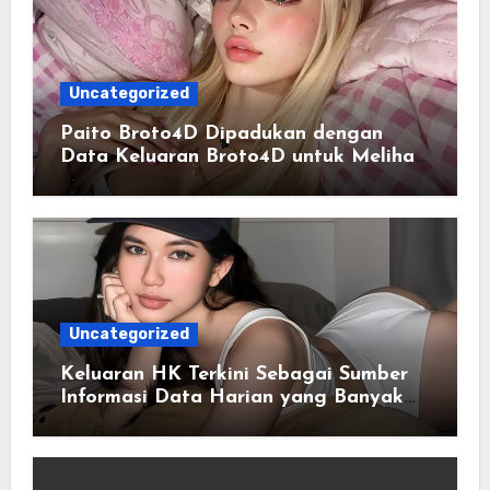
Uncategorized
Paito Broto4D Dipadukan dengan
Data Keluaran Broto4D untuk Melihat
Riwayat Hasil
Uncategorized
Keluaran HK Terkini Sebagai Sumber
Informasi Data Harian yang Banyak
Dicari