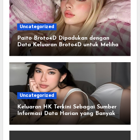
Uncategorized
Paito Broto4D Dipadukan dengan
Data Keluaran Broto4D untuk Melihat
Riwayat Hasil
Uncategorized
Keluaran HK Terkini Sebagai Sumber
Informasi Data Harian yang Banyak
Dicari