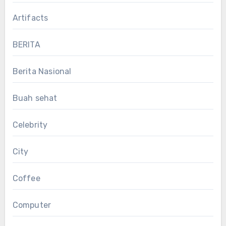
Artifacts
BERITA
Berita Nasional
Buah sehat
Celebrity
City
Coffee
Computer