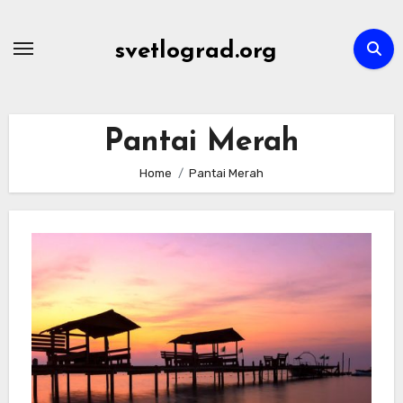
Skip
to
svetlograd.org
content
Pantai Merah
Home
Pantai Merah