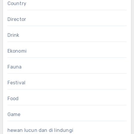
Country
Director
Drink
Ekonomi
Fauna
Festival
Food
Game
hewan lucun dan di lindungi