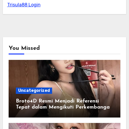
Trisula88 Login
You Missed
Uncategorized
Broto4D Resmi Menjadi Referensi
Tepat dalam Mengikuti Perkembangan
Data Togel