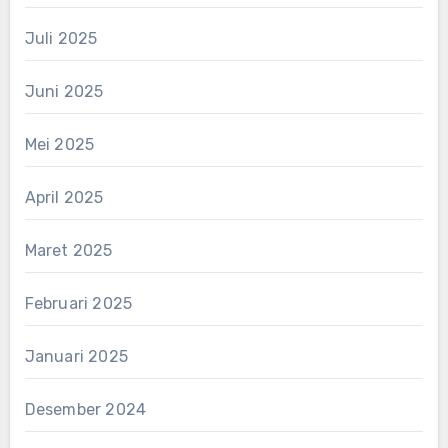
Juli 2025
Juni 2025
Mei 2025
April 2025
Maret 2025
Februari 2025
Januari 2025
Desember 2024