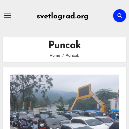
Skip
to
svetlograd.org
content
Puncak
Home
Puncak