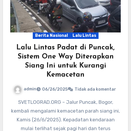
Berita Nasional
Lalu Lintas
Lalu Lintas Padat di Puncak,
Sistem One Way Diterapkan
Siang Ini untuk Kurangi
Kemacetan
admin
06/26/2025
Tidak ada komentar
SVETLOGRAD.ORG – Jalur Puncak, Bogor,
kembali mengalami kemacetan parah siang ini,
Kamis (26/6/2025). Kepadatan kendaraan
mulai terlihat sejak pagi hari dan terus