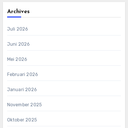
Archives
Juli 2026
Juni 2026
Mei 2026
Februari 2026
Januari 2026
November 2025
Oktober 2025