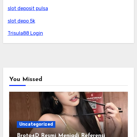
slot deposit pulsa
slot depo 5k
Trisula88 Login
You Missed
Uncategorized
Broto4D Resmi Menjadi Referensi