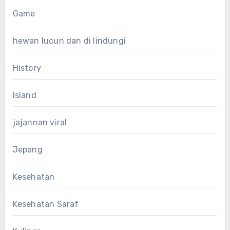
Game
hewan lucun dan di lindungi
History
Island
jajannan viral
Jepang
Kesehatan
Kesehatan Saraf