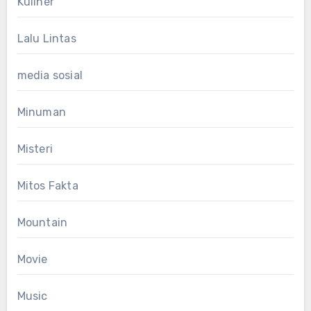
Kuliner
Lalu Lintas
media sosial
Minuman
Misteri
Mitos Fakta
Mountain
Movie
Music