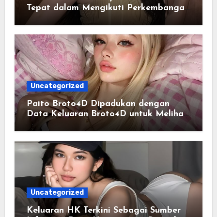
Tepat dalam Mengikuti Perkembangan
Data Togel
Uncategorized
Paito Broto4D Dipadukan dengan
Data Keluaran Broto4D untuk Melihat
Riwayat Hasil
Uncategorized
Keluaran HK Terkini Sebagai Sumber