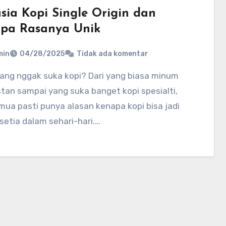
sia Kopi Single Origin dan
pa Rasanya Unik
min
04/28/2025
Tidak ada komentar
stan sampai yang suka banget kopi spesialti,
mua pasti punya alasan kenapa kopi bisa jadi
etia dalam sehari-hari.…