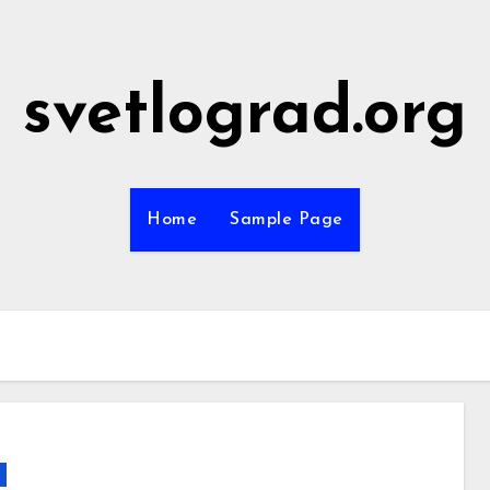
svetlograd.org
Home
Sample Page