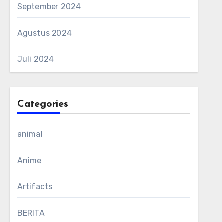
September 2024
Agustus 2024
Juli 2024
Categories
animal
Anime
Artifacts
BERITA