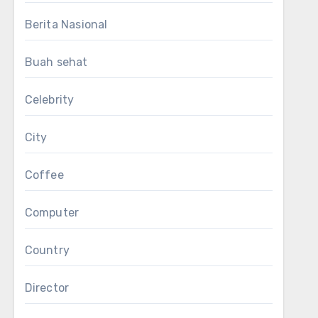
Berita Nasional
Buah sehat
Celebrity
City
Coffee
Computer
Country
Director