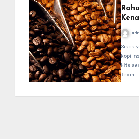
Raha
Kena
ad
Siapa yang nggak suka kopi? Dari yang biasa minum
kopi in
kita se
teman s