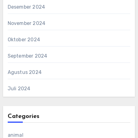
Desember 2024
November 2024
Oktober 2024
September 2024
Agustus 2024
Juli 2024
Categories
animal