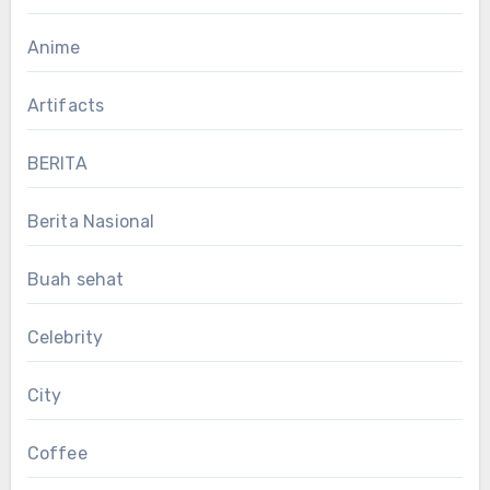
Anime
Artifacts
BERITA
Berita Nasional
Buah sehat
Celebrity
City
Coffee