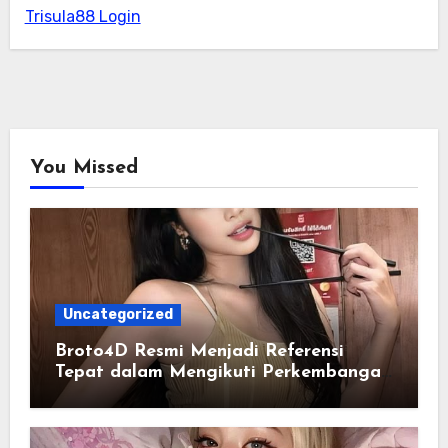
Trisula88 Login
You Missed
Uncategorized
Broto4D Resmi Menjadi Referensi
Tepat dalam Mengikuti Perkembangan
Data Togel