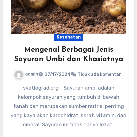
Kesehatan
Mengenal Berbagai Jenis
Sayuran Umbi dan Khasiatnya
admin
07/17/2024
Tidak ada komentar
svetlograd.org – Sayuran umbi adalah
kelompok sayuran yang tumbuh di bawah
tanah dan merupakan sumber nutrisi penting
yang kaya akan karbohidrat, serat, vitamin, dan
mineral. Sayuran ini tidak hanya lezat…