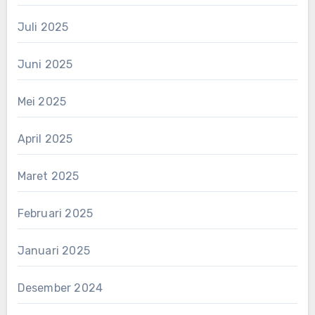
Juli 2025
Juni 2025
Mei 2025
April 2025
Maret 2025
Februari 2025
Januari 2025
Desember 2024