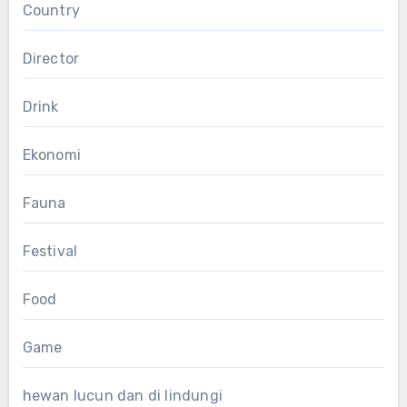
Country
Director
Drink
Ekonomi
Fauna
Festival
Food
Game
hewan lucun dan di lindungi