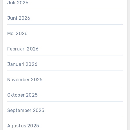
Juli 2026
Juni 2026
Mei 2026
Februari 2026
Januari 2026
November 2025
Oktober 2025
September 2025
Agustus 2025