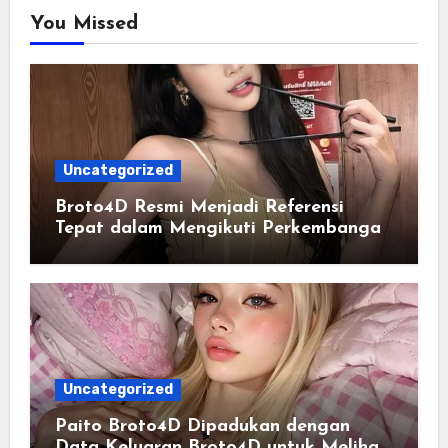
You Missed
Uncategorized
Broto4D Resmi Menjadi Referensi
Tepat dalam Mengikuti Perkembangan
Data Togel
Uncategorized
Paito Broto4D Dipadukan dengan
Data Keluaran Broto4D untuk Melihat