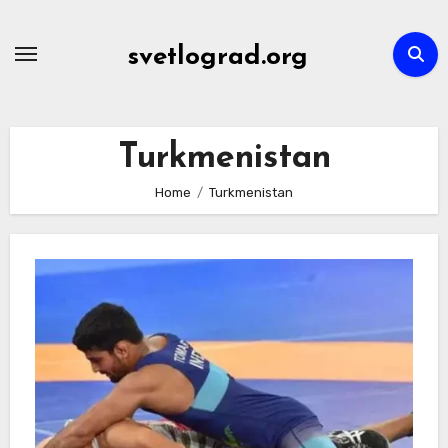
Skip
to
svetlograd.org
content
Turkmenistan
Home
Turkmenistan