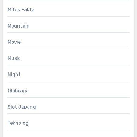
Mitos Fakta
Mountain
Movie
Music
Night
Olahraga
Slot Jepang
Teknologi