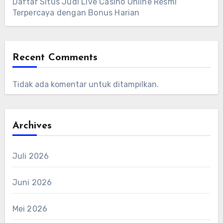
Daftar Situs Judi Live Casino Online Resmi
Terpercaya dengan Bonus Harian
Recent Comments
Tidak ada komentar untuk ditampilkan.
Archives
Juli 2026
Juni 2026
Mei 2026