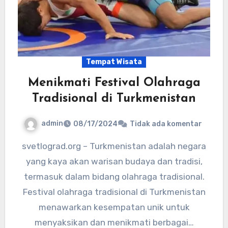
Tempat Wisata
Menikmati Festival Olahraga
Tradisional di Turkmenistan
admin
08/17/2024
Tidak ada komentar
svetlograd.org – Turkmenistan adalah negara
yang kaya akan warisan budaya dan tradisi,
termasuk dalam bidang olahraga tradisional.
Festival olahraga tradisional di Turkmenistan
menawarkan kesempatan unik untuk
menyaksikan dan menikmati berbagai…