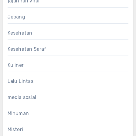
jajannan viral
Jepang
Kesehatan
Kesehatan Saraf
Kuliner
Lalu Lintas
media sosial
Minuman
Misteri