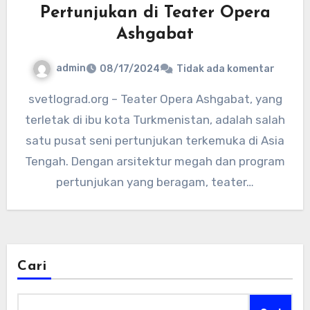
Pertunjukan di Teater Opera
Ashgabat
admin
08/17/2024
Tidak ada komentar
svetlograd.org – Teater Opera Ashgabat, yang
terletak di ibu kota Turkmenistan, adalah salah
satu pusat seni pertunjukan terkemuka di Asia
Tengah. Dengan arsitektur megah dan program
pertunjukan yang beragam, teater…
Cari