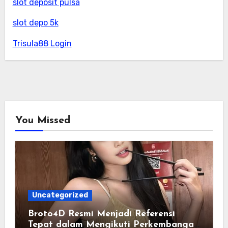
slot deposit pulsa
slot depo 5k
Trisula88 Login
You Missed
Uncategorized
Broto4D Resmi Menjadi Referensi
Tepat dalam Mengikuti Perkembangan