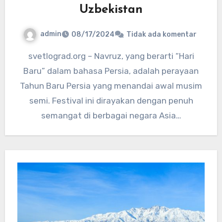
Uzbekistan
admin
08/17/2024
Tidak ada komentar
svetlograd.org – Navruz, yang berarti “Hari
Baru” dalam bahasa Persia, adalah perayaan
Tahun Baru Persia yang menandai awal musim
semi. Festival ini dirayakan dengan penuh
semangat di berbagai negara Asia…