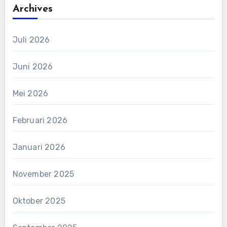
Archives
Juli 2026
Juni 2026
Mei 2026
Februari 2026
Januari 2026
November 2025
Oktober 2025