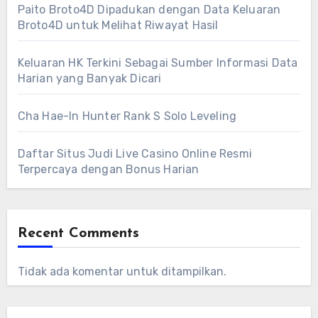
Paito Broto4D Dipadukan dengan Data Keluaran
Broto4D untuk Melihat Riwayat Hasil
Keluaran HK Terkini Sebagai Sumber Informasi Data
Harian yang Banyak Dicari
Cha Hae-In Hunter Rank S Solo Leveling
Daftar Situs Judi Live Casino Online Resmi
Terpercaya dengan Bonus Harian
Recent Comments
Tidak ada komentar untuk ditampilkan.