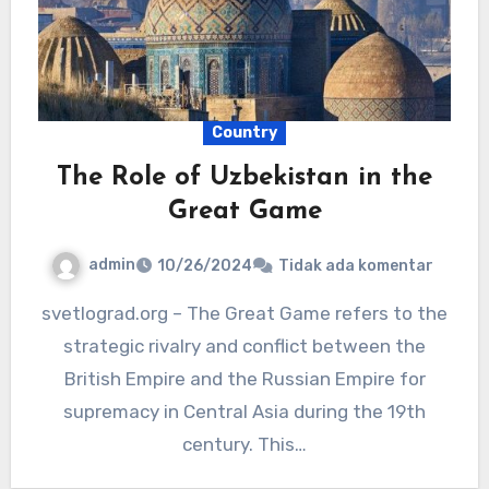
Country
The Role of Uzbekistan in the
Great Game
admin
10/26/2024
Tidak ada komentar
svetlograd.org – The Great Game refers to the
strategic rivalry and conflict between the
British Empire and the Russian Empire for
supremacy in Central Asia during the 19th
century. This…