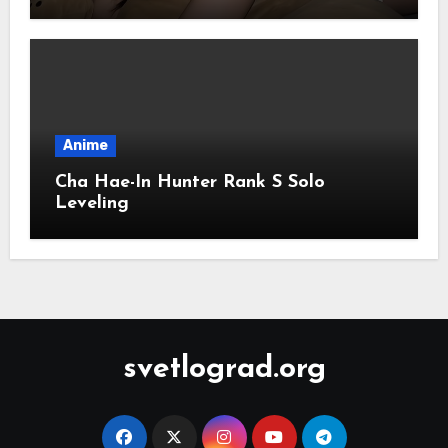
Dicari
Anime
Cha Hae-In Hunter Rank S Solo
Leveling
svetlograd.org