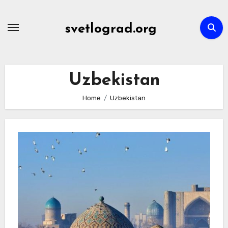
Skip
to
svetlograd.org
content
Uzbekistan
Home
Uzbekistan