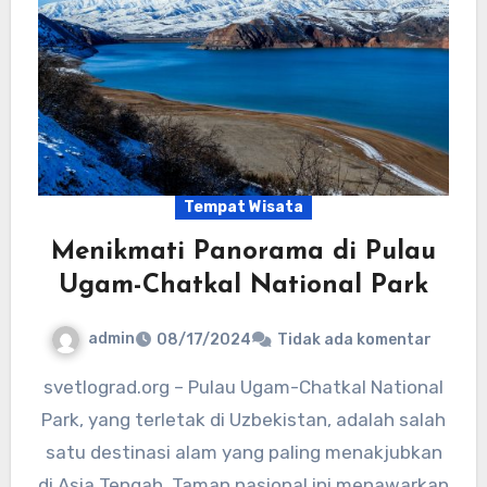
Tempat Wisata
Menikmati Panorama di Pulau
Ugam-Chatkal National Park
admin
08/17/2024
Tidak ada komentar
svetlograd.org – Pulau Ugam-Chatkal National
Park, yang terletak di Uzbekistan, adalah salah
satu destinasi alam yang paling menakjubkan
di Asia Tengah. Taman nasional ini menawarkan