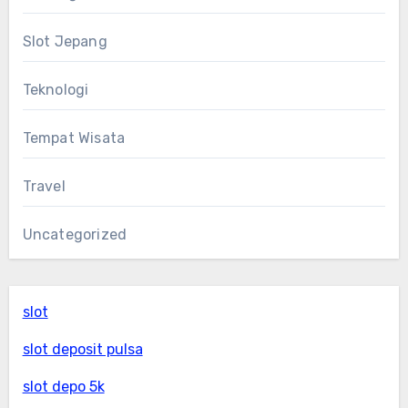
Slot Jepang
Teknologi
Tempat Wisata
Travel
Uncategorized
slot
slot deposit pulsa
slot depo 5k