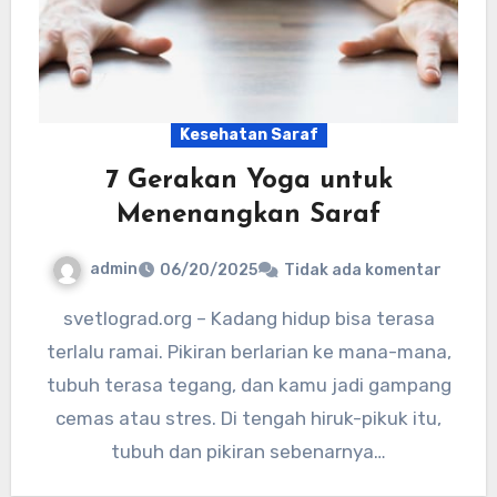
Kesehatan Saraf
7 Gerakan Yoga untuk
Menenangkan Saraf
admin
06/20/2025
Tidak ada komentar
svetlograd.org – Kadang hidup bisa terasa
terlalu ramai. Pikiran berlarian ke mana-mana,
tubuh terasa tegang, dan kamu jadi gampang
cemas atau stres. Di tengah hiruk-pikuk itu,
tubuh dan pikiran sebenarnya…