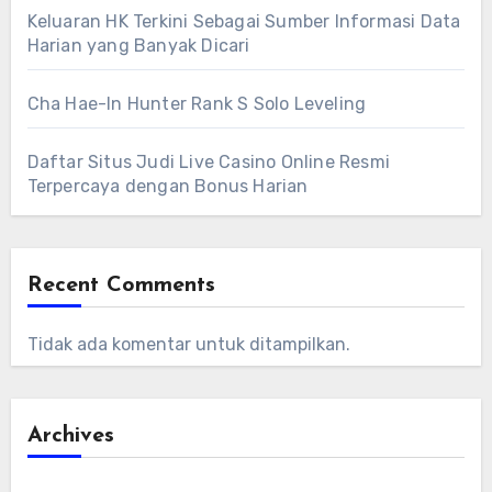
Keluaran HK Terkini Sebagai Sumber Informasi Data
Harian yang Banyak Dicari
Cha Hae-In Hunter Rank S Solo Leveling
Daftar Situs Judi Live Casino Online Resmi
Terpercaya dengan Bonus Harian
Recent Comments
Tidak ada komentar untuk ditampilkan.
Archives