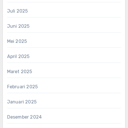
Juli 2025
Juni 2025
Mei 2025
April 2025
Maret 2025
Februari 2025
Januari 2025
Desember 2024