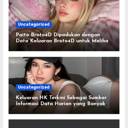
Uncategorized
Paito Broto4D Dipadukan dengan
Data Keluaran Broto4D untuk Melihat
Riwayat Hasil
Uncategorized
Keluaran HK Terkini Sebagai Sumber
Informasi Data Harian yang Banyak
Dicari