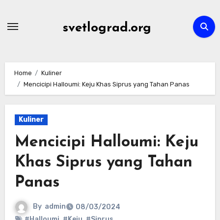
Skip
to
svetlograd.org
content
Home
Kuliner
Mencicipi Halloumi: Keju Khas Siprus yang Tahan Panas
Kuliner
Mencicipi Halloumi: Keju
Khas Siprus yang Tahan
Panas
By
admin
08/03/2024
#Halloumi
,
#Keju
,
#Siprus