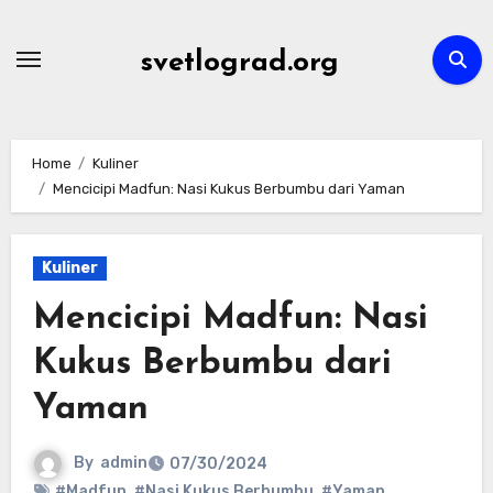
Skip
to
svetlograd.org
content
Home
Kuliner
Mencicipi Madfun: Nasi Kukus Berbumbu dari Yaman
Kuliner
Mencicipi Madfun: Nasi
Kukus Berbumbu dari
Yaman
By
admin
07/30/2024
#Madfun
,
#Nasi Kukus Berbumbu
,
#Yaman