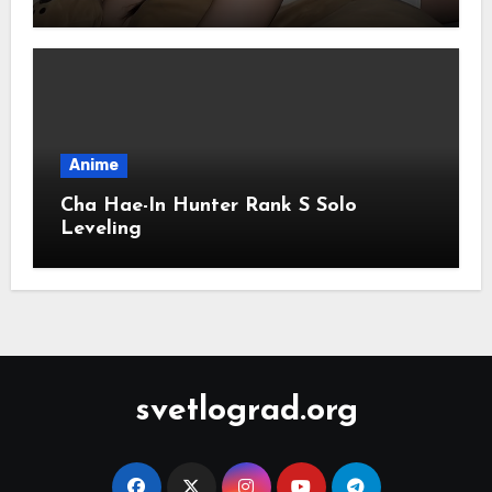
Dicari
Anime
Cha Hae-In Hunter Rank S Solo
Leveling
svetlograd.org