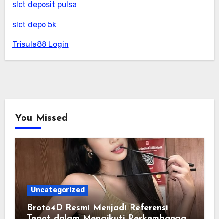
slot deposit pulsa
slot depo 5k
Trisula88 Login
You Missed
Uncategorized
Broto4D Resmi Menjadi Referensi
Tepat dalam Mengikuti Perkembangan